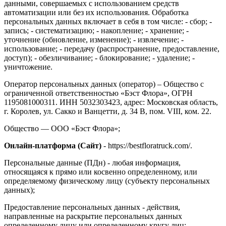
данными, совершаемых с использованием средств
автоматизации или без их использования. Обработка
персональных данных включает в себя в том числе: - сбор; -
запись; - систематизацию; - накопление; - хранение; -
уточнение (обновление, изменение); - извлечение; -
использование; - передачу (распространение, предоставление,
доступ); - обезличивание; - блокирование; - удаление; -
уничтожение.
Оператор персональных данных (оператор) – Общество с
ограниченной ответственностью «Бэст Флора», ОГРН
1195081000311. ИНН 5032303423, адрес: Московская область,
г. Королев, ул. Сакко и Ванцетти, д. 34 В, пом. VIII, ком. 22.
Общество — ООО «Бэст Флора»;
Онлайн-платформа (Сайт)
- https://bestfloratruck.com/.
Персональные данные (ПДн) - любая информация,
относящаяся к прямо или косвенно определенному, или
определяемому физическому лицу (субъекту персональных
данных);
Предоставление персональных данных - действия,
направленные на раскрытие персональных данных
определенному лицу или определенному кругу лиц;